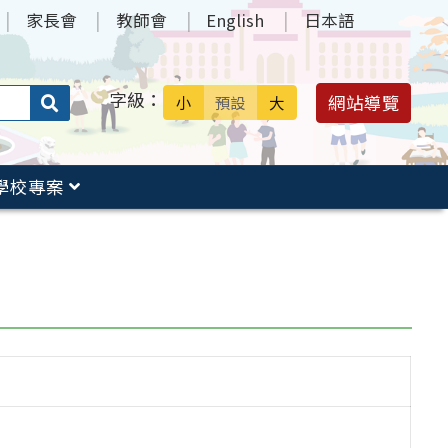
家長會
教師會
English
日本語
字級：
送出
網站導覽
小
預設
大
搜
尋：
學校專案