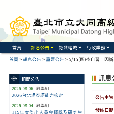
跳
至
主
要
內
容
首頁
訊息公告
認識榕城
行政業務
區
首頁
>
訊息公告
>
重要公告
>
5/15(四)夜自習
訊息
相關公告
2026-08-06
教學組
2026台北場泰語能力檢定
公告主旨
2026-08-04
教學組
發佈日期
115年度傑出人員金鐸獎及研究生