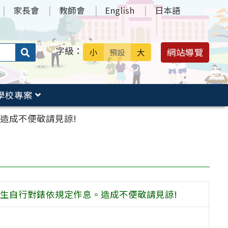
家長會
教師會
English
日本語
字級：
送出
網站導覽
小
預設
大
搜
尋：
學校專案
。造成不便敬請見諒!
請師生自行對錶依規定作息。造成不便敬請見諒!