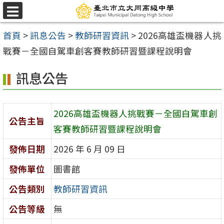
跳
選
至
單
首頁
>
訊息公告
>
教師研習資訊
>
2026高雄盃機器人挑
主
戰賽－全國自駕車創客賽教師研習暨課程說明會
要
內
訊息公告
容
區
2026高雄盃機器人挑戰賽－全國自駕車創
公告主旨
客賽教師研習暨課程說明會
發佈日期
2026 年 6 月 09 日
發佈單位
圖書館
公告類別
教師研習資訊
公告等級
無