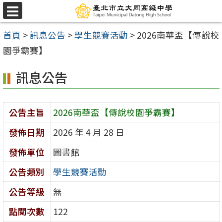
跳
選
至
單
首頁
>
訊息公告
>
學生競賽活動
>
2026南華盃【傳說校
主
園爭霸賽】
要
內
訊息公告
容
區
公告主旨
2026南華盃【傳說校園爭霸賽】
發佈日期
2026 年 4 月 28 日
發佈單位
圖書館
公告類別
學生競賽活動
公告等級
無
點閱次數
122