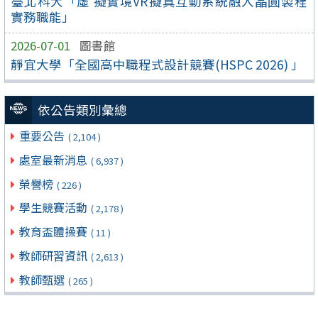
臺北科大「虛 擬實境VR擬真互動系統融入晶圓製程
實務職能」
2026-07-01
圖書館
靜宜大學「全國高中職程式設計競賽(HSPC 2026) 」
依公告類別彙總
重要公告
( 2,104 )
處室最新消息
( 6,937 )
榮譽榜
( 226 )
學生競賽活動
( 2,178 )
教育盃體操賽
( 11 )
教師研習資訊
( 2,613 )
教師甄選
( 265 )