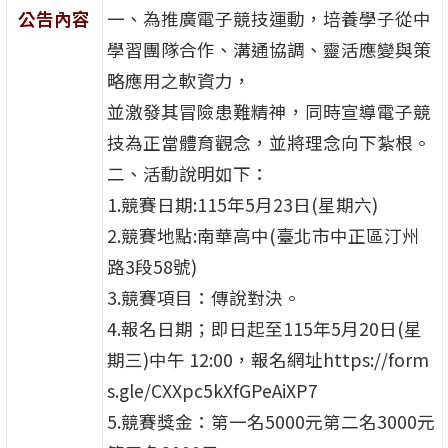
公告內容
一、為推廣電子競技運動，培養學子從中
學習團隊合作、溝通協調、靈活應變與策
略應用之軟資力，
並激發其冒險患難精神，同時宣導電子競
技為正當體育觀念，並將理念向下紮根。
二、活動說明如下：
1.競賽日期:115年5月23日(星期六)
2.競賽地點:南華高中(臺北市中正區汀州
路3段58號)
3.競賽項目：傳說對決。
4.報名日期；即日起至115年5月20日(星
期三)中午 12:00，報名網址https://form
s.gle/CXXpc5kXfGPeAiXP7
5.競賽獎金：第一名5000元第二名3000元