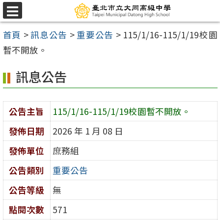
跳
選
至
單
首頁
>
訊息公告
>
重要公告
>
115/1/16-115/1/19校園
主
暫不開放。
要
內
訊息公告
容
區
公告主旨
115/1/16-115/1/19校園暫不開放。
發佈日期
2026 年 1 月 08 日
發佈單位
庶務組
公告類別
重要公告
公告等級
無
點閱次數
571