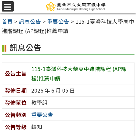
跳
選
至
單
首頁
>
訊息公告
>
重要公告
>
115-1臺灣科技大學高中
主
進階課程 (AP課程)推薦申請
要
內
訊息公告
容
區
115-1臺灣科技大學高中進階課程 (AP課
公告主旨
程)推薦申請
發佈日期
2026 年 6 月 05 日
發佈單位
教學組
公告類別
重要公告
公告等級
轉知