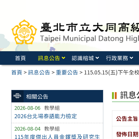
跳
至
主
要
內
容
首頁
訊息公告
認識榕城
行政業務
區
首頁
>
訊息公告
>
重要公告
>
115.05.15(五)下
訊息
相關公告
2026-08-06
教學組
2026台北場泰語能力檢定
公告主旨
2026-08-04
教學組
發佈日期
115年度傑出人員金鐸獎及研究生