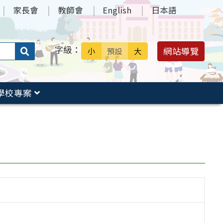
家長會
教師會
English
日本語
字級：
送出
網站導覽
小
預設
大
搜
尋：
學校專案