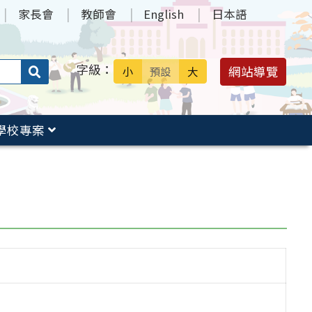
家長會
教師會
English
日本語
字級：
送出
網站導覽
小
預設
大
搜
尋：
學校專案