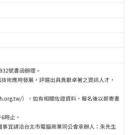
4932號書函辦理。
訊技術應用發展，評選出具貢獻卓著之資訊人才，
tmonth.org.tw/），如有相關佐證資料，報名後以郵寄書
午6時止。
未盡事宜請洽台北市電腦商業同公會承辦人：朱先生