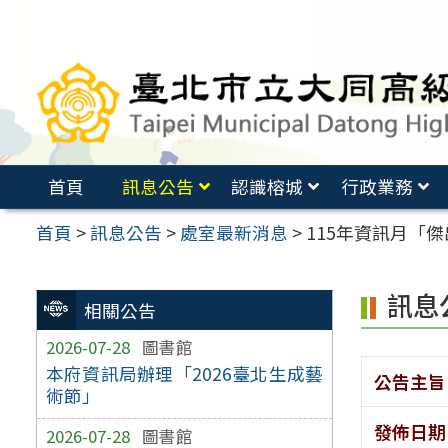
跳
至
主
要
內
容
首頁
訊息公告
認識榕城
行政業務
區
首頁
>
訊息公告
>
處室最新消息
>
115年資訊月「
訊息
相關公告
2026-07-28
圖書館
本府資訊局辦理「2026臺北生成藝
公告主旨
術節」
發佈日期
2026-07-28
圖書館