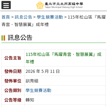
跳
選
至
單
首頁
>
訊息公告
>
學生競賽活動
>
115年松山區『馬躍
主
青雲．智慧展翼』成年禮
要
內
訊息公告
容
區
115年松山區『馬躍青雲．智慧展翼』成
公告主旨
年禮
發佈日期
2026 年 5 月 11 日
發佈單位
訓育組
公告類別
學生競賽活動
公告等級
轉知