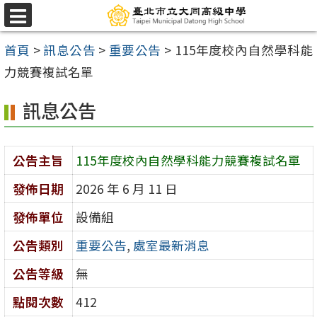
跳
選
至
單
首頁
>
訊息公告
>
重要公告
>
115年度校內自然學科能
主
力競賽複試名單
要
內
訊息公告
容
區
公告主旨
115年度校內自然學科能力競賽複試名單
發佈日期
2026 年 6 月 11 日
發佈單位
設備組
公告類別
重要公告
,
處室最新消息
公告等級
無
點閱次數
412