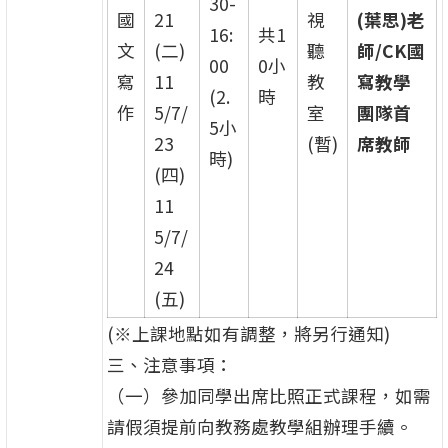
30-
國
21
視
(葉思)老
16:
共1
文
(二)
聽
師/CK國
00
0小
寫
11
教
寫教學
(2.
時
作
5/7/
室
團隊首
5小
23
(暫)
席教師
時)
(四)
11
5/7/
24
(五)
(※上課地點如有調整，將另行通知)
三、注意事項：
（一）參加同學出席比照正式課程，如需
請假須提前向教務處教學組辦理手續。