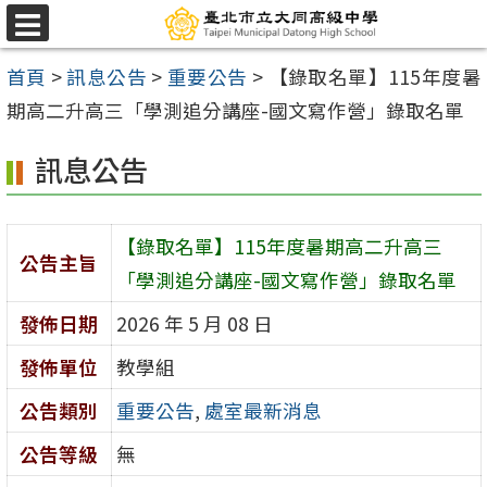
跳
選
至
單
首頁
>
訊息公告
>
重要公告
>
【錄取名單】115年度暑
主
期高二升高三「學測追分講座-國文寫作營」錄取名單
要
內
訊息公告
容
區
【錄取名單】115年度暑期高二升高三
公告主旨
「學測追分講座-國文寫作營」錄取名單
發佈日期
2026 年 5 月 08 日
發佈單位
教學組
公告類別
重要公告
,
處室最新消息
公告等級
無