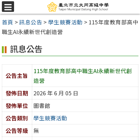
跳
選
至
單
首頁
>
訊息公告
>
學生競賽活動
>
115年度教育部高中
主
職生AI永續新世代創造營
要
內
訊息公告
容
區
115年度教育部高中職生AI永續新世代創
公告主旨
造營
發佈日期
2026 年 6 月 05 日
發佈單位
圖書館
公告類別
學生競賽活動
公告等級
無