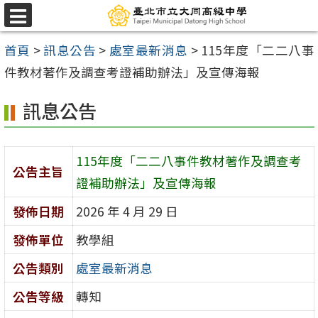
跳
選
至
單
首頁
>
訊息公告
>
處室最新消息
>
115年度「二二八事
主
件教材著作及調查考證補助辦法」及宣傳海報
要
內
訊息公告
容
區
115年度「二二八事件教材著作及調查考
公告主旨
證補助辦法」及宣傳海報
發佈日期
2026 年 4 月 29 日
發佈單位
教學組
公告類別
處室最新消息
公告等級
轉知