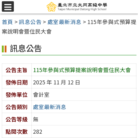
跳
選
至
單
首頁
>
訊息公告
>
處室最新消息
>
115年參與式預算提
主
案說明會暨住民大會
要
內
訊息公告
容
區
公告主旨
115年參與式預算提案說明會暨住民大會
發佈日期
2025 年 11 月 12 日
發佈單位
會計室
公告類別
處室最新消息
公告等級
無
點閱次數
282