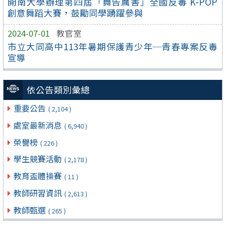
開南大學辦理第四屆「舞告厲害」全國反毒 K-POP
創意舞蹈大賽，鼓勵同學踴躍參與
2024-07-01
教官室
市立大同高中113年暑期保護青少年─青春專案反毒
宣導
依公告類別彙總
重要公告
( 2,104 )
處室最新消息
( 6,940 )
榮譽榜
( 226 )
學生競賽活動
( 2,178 )
教育盃體操賽
( 11 )
教師研習資訊
( 2,613 )
教師甄選
( 265 )