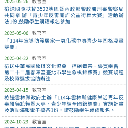
2025-05-26
教官室
檢送國際扶輪3522地區暨內政部警政署刑事警察局
共同舉 辦「青少年反毒識詐公益街舞大賽」活動辦
法1份,鼓勵學生踴躍報名參加
2025-05-06
教官室
「114年宣導防範居家一氧化碳中毒青少年四格漫畫
競賽」
2025-04-22
教官室
檢送中華民國象棋文化協會「拒絕毒害．優質學習—
第二十二屆春暉盃臺北市學生象棋錦標賽」競賽規程
及校隊選拔協助辦法
2025-04-15
教官室
檢送雲林縣政府主辦「114年雲林縣健康樂活青年反
毒飆舞尬舞暨大專、青少年組全國錦標賽」實施計畫
及活動海報電子檔各1份，請鼓勵學生踴躍報名。
2024-10-23
教官室