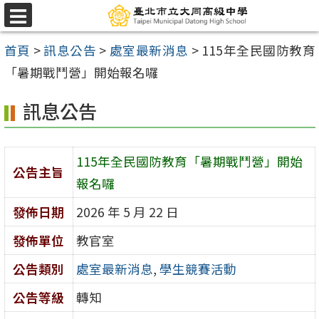
跳
選
至
單
首頁
>
訊息公告
>
處室最新消息
>
115年全民國防教育
主
「暑期戰鬥營」開始報名囉
要
內
訊息公告
容
區
115年全民國防教育「暑期戰鬥營」開始
公告主旨
報名囉
發佈日期
2026 年 5 月 22 日
發佈單位
教官室
公告類別
處室最新消息
,
學生競賽活動
公告等級
轉知