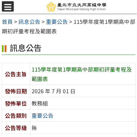
跳
選
至
單
首頁
>
訊息公告
>
重要公告
>
115學年度第1學期高中部
主
期初評量考程及範圍表
要
內
訊息公告
容
區
115學年度第1學期高中部期初評量考程及
公告主旨
範圍表
發佈日期
2026 年 7 月 01 日
發佈單位
教務組
公告類別
重要公告
公告等級
無