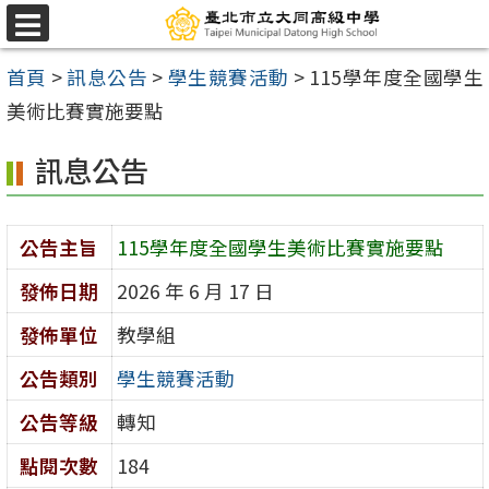
跳
選
至
單
首頁
>
訊息公告
>
學生競賽活動
>
115學年度全國學生
主
美術比賽實施要點
要
內
訊息公告
容
區
公告主旨
115學年度全國學生美術比賽實施要點
發佈日期
2026 年 6 月 17 日
發佈單位
教學組
公告類別
學生競賽活動
公告等級
轉知
點閱次數
184