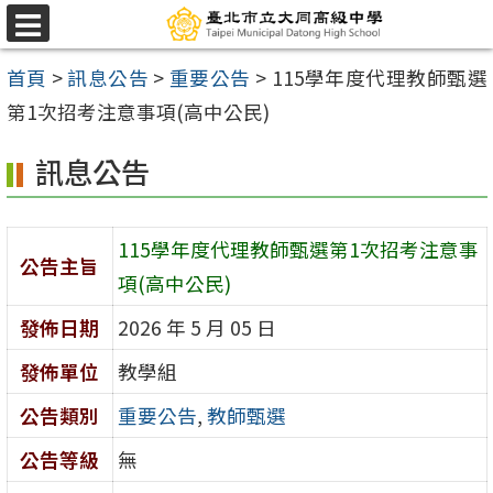
跳
選
至
單
首頁
>
訊息公告
>
重要公告
>
115學年度代理教師甄選
主
第1次招考注意事項(高中公民)
要
內
訊息公告
容
區
115學年度代理教師甄選第1次招考注意事
公告主旨
項(高中公民)
發佈日期
2026 年 5 月 05 日
發佈單位
教學組
公告類別
重要公告
,
教師甄選
公告等級
無