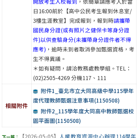
開放考生入校報到
，依簡章請應考人於當
日16:00前於【高中公民考生報到休息室/
3樓生涯教室】完成報到，報到時
請攜帶
國民身分證(或有照片之健保卡等身分證
件)以供查驗身分(未攜帶身分證件者不得
應考)
，逾時未到者取消參加甄選資格，考
生不得異議。
＊如有疑問，請洽教務處教學組。TEL：
(02)2505-4269 分機117、111
附件1_臺北市立大同高級中學115學年
度代理教師甄選注意事項(1150508)
相關附件
附件2_115學年度大同高中教師甄選校
園平面圖(1150508)
【2026-05-05】
人權教育資源中心辦理114學年