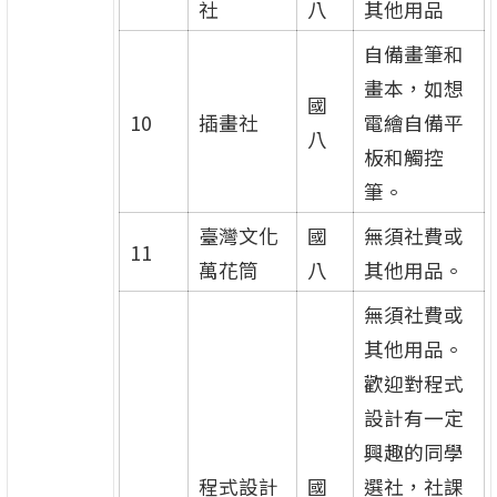
社
八
其他用品
自備畫筆和
畫本，如想
國
10
插畫社
電繪自備平
八
板和觸控
筆。
臺灣文化
國
無須社費或
11
萬花筒
八
其他用品。
無須社費或
其他用品。
歡迎對程式
設計有一定
興趣的同學
程式設計
國
選社，社課