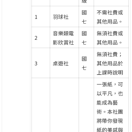
級
國
不需社費或
1
羽球社
七
其他用品。
音樂類電
國
無須社費或
2
影欣賞社
七
其他用品。
無須社費；
國
3
桌遊社
其他用品於
七
上課時說明
一張紙，可
以平凡，也
能成為藝
術。本社團
將帶你發現
紙的美感與