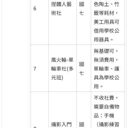
捏麵人藝
國
色陶土、竹
6
術社
七
籤等耗材，
美工用具可
借用學校公
用器具。
無基礎可，
風火輪-單
無須費用，
國
7
輪車社(多
單輪車、護
七
元班)
具為學校公
用。
不收社費，
需要自備物
品：手機
攝影入門
國
（攝影練習