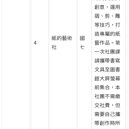
創意，運用
摺、剪、雕
等技巧，打
造專屬的紙
紙的藝術
國
4
藝作品。第
社
七
一次社團課
請攜帶書寫
文具至圖書
館大屏螢幕
前集合，本
社團不需繳
交社費，但
需要自己攜
帶創作時所