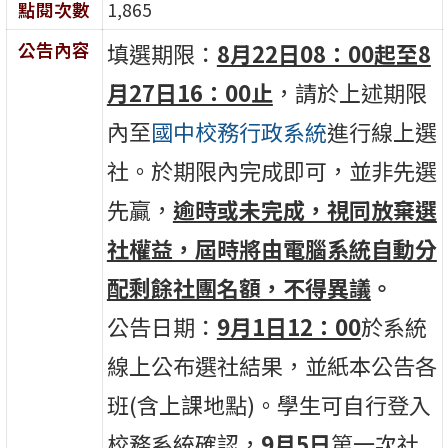
點閱次數
1,865
公告內容
填選期限：
8月22日08：00起至8
月27日16：00止
，請於上述期限
內至
國中校務行政系統
進行線上選
社。於期限內完成即可，並非先選
先贏，
逾時或未完成，視同放棄選
社權益，屆時將由電腦系統自動分
配剩餘社團名額，不得異議
。
公告日期：
9月1日12：00
於系統
線上公布選社結果，並紙本公告各
班(含上課地點)。學生可自行登入
校務系統確認，
9月5日
第一次社