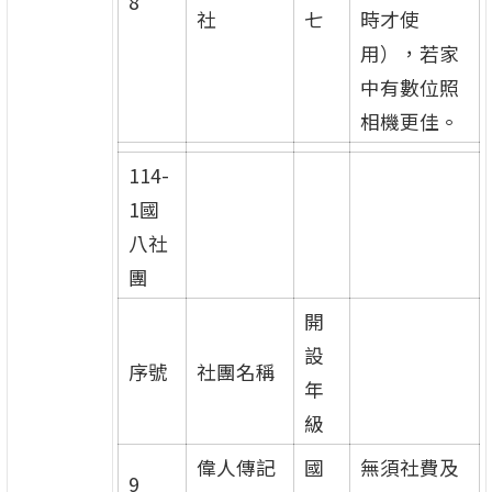
8
社
七
時才使
用），若家
中有數位照
相機更佳。
114-
1國
八社
團
開
設
序號
社團名稱
年
級
偉人傳記
國
無須社費及
9