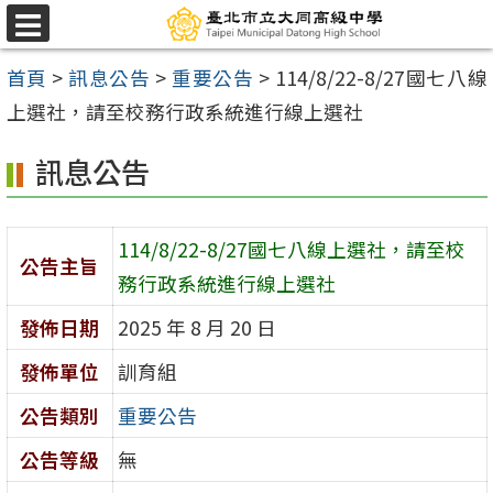
跳
選
至
單
首頁
>
訊息公告
>
重要公告
>
114/8/22-8/27國七八線
主
上選社，請至校務行政系統進行線上選社
要
內
訊息公告
容
區
114/8/22-8/27國七八線上選社，請至校
公告主旨
務行政系統進行線上選社
發佈日期
2025 年 8 月 20 日
發佈單位
訓育組
公告類別
重要公告
公告等級
無