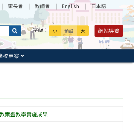
家長會
教師會
English
日本語
字級：
送出
網站導覽
小
預設
大
搜
尋：
學校專案
險教案暨教學實施成果