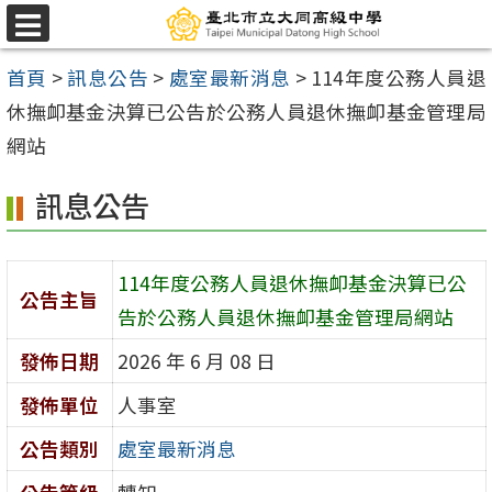
跳
選
至
單
首頁
>
訊息公告
>
處室最新消息
>
114年度公務人員退
主
休撫卹基金決算已公告於公務人員退休撫卹基金管理局
要
網站
內
容
訊息公告
區
114年度公務人員退休撫卹基金決算已公
公告主旨
告於公務人員退休撫卹基金管理局網站
發佈日期
2026 年 6 月 08 日
發佈單位
人事室
公告類別
處室最新消息