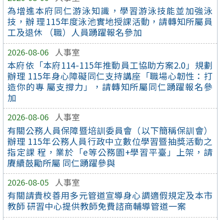
為增進本府同仁游泳知識，學習游泳技能並加強泳
技，辦 理115年度泳池實地授課活動，請轉知所屬員
工及退休 （職）人員踴躍報名參加
2026-08-06
人事室
本府依「本府114-115年推動員工協助方案2.0」規劃
辦理 115年身心障礙同仁支持講座「職場心韌性：打
造你的專 屬支撐力」，請轉知所屬同仁踴躍報名參
加
2026-08-06
人事室
有關公務人員保障暨培訓委員會（以下簡稱保訓會）
辦理 115年公務人員行政中立數位學習暨抽獎活動之
指定課 程，業於「e等公務園+學習平臺」上架，請
賡續鼓勵所屬 同仁踴躍參與
2026-08-05
人事室
有關請貴校善用多元管道宣導身心調適假規定及本市
教師 研習中心提供教師免費諮商輔導管道一案