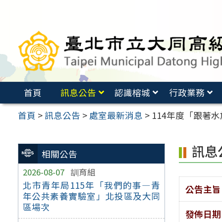
跳
至
主
要
內
容
首頁
訊息公告
認識榕城
行政業務
區
首頁
>
訊息公告
>
處室最新消息
>
114年度「跟著水
訊息
相關公告
2026-08-07
訓育組
北市青年局115年「我們的事—青
公告主旨
年公共素養實驗室」北投區及大同
區場次
發佈日期