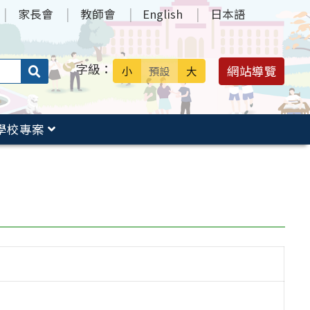
家長會
教師會
English
日本語
字級：
送出
網站導覽
小
預設
大
搜
尋：
學校專案