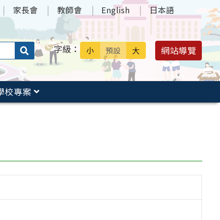
家長會
教師會
English
日本語
字級：
送出
網站導覽
小
預設
大
搜
尋：
學校專案