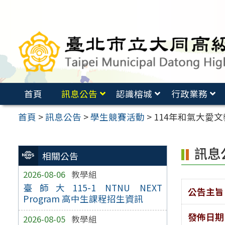
跳
至
主
要
內
容
首頁
訊息公告
認識榕城
行政業務
區
首頁
>
訊息公告
>
學生競賽活動
>
114年和氣大愛
訊息
相關公告
2026-08-06
教學組
臺師大115-1 NTNU NEXT
公告主旨
Program 高中生課程招生資訊
發佈日期
2026-08-05
教學組