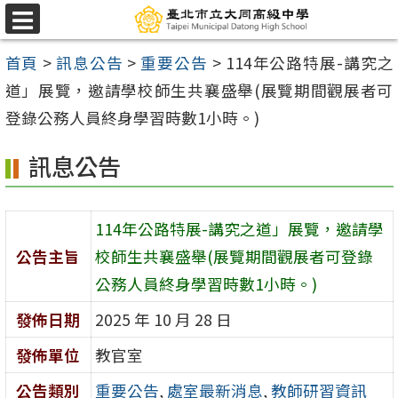
跳
選
至
單
首頁
>
訊息公告
>
重要公告
>
114年公路特展-講究之
主
道」展覽，邀請學校師生共襄盛舉(展覽期間觀展者可
要
登錄公務人員終身學習時數1小時。)
內
容
訊息公告
區
114年公路特展-講究之道」展覽，邀請學
公告主旨
校師生共襄盛舉(展覽期間觀展者可登錄
公務人員終身學習時數1小時。)
發佈日期
2025 年 10 月 28 日
發佈單位
教官室
公告類別
重要公告
,
處室最新消息
,
教師研習資訊