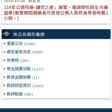
2025-10-28
教官室
114年公路特展-講究之道」展覽，邀請學校師生共襄
盛舉(展覽期間觀展者可登錄公務人員終身學習時數1
小時。)
依公告類別彙總
重要公告
( 2,102 )
處室最新消息
( 6,932 )
榮譽榜
( 226 )
學生競賽活動
( 2,177 )
教育盃體操賽
( 11 )
教師研習資訊
( 2,613 )
教師甄選
( 265 )