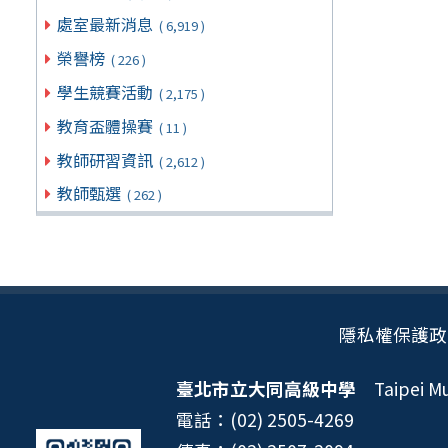
處室最新消息
( 6,919 )
榮譽榜
( 226 )
學生競賽活動
( 2,175 )
教育盃體操賽
( 11 )
教師研習資訊
( 2,612 )
教師甄選
( 262 )
隱私權保護政
臺北市立大同高級中學
Taipei Mun
電話：(02) 2505-4269