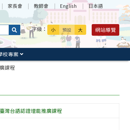
家長會
教師會
English
日本語
字級：
送出
網站導覽
小
預設
大
搜
尋：
學校專案
推廣課程
團臺灣台語認證增能推廣課程