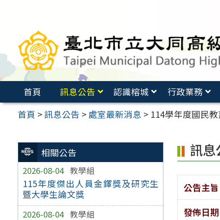
跳
至
主
要
內
容
首頁
訊息公告
認識榕城
行政業務
區
首頁
>
訊息公告
>
處室最新消息
>
114學年度國民
訊息
相關公告
2026-08-04
教學組
115年度傑出人員金鐸獎及研究生
公告主旨
暨大學生論文獎
發佈日期
2026-08-04
教學組