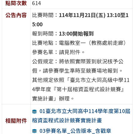
點閱次數
614
公告內容
比賽時間：
114
年11
月21
日(
五) 13:10
至1
5:00
報到時間：
13:00
開始報到
比賽地點：電腦教室一（教務處前走廊）
參賽名單：請見附件。
公假規定：將依照實際簽到狀況核予公
假，請參賽學生準時至競賽場地報到。
其他規定依照「臺北市⽴⼤同⾼級中學11
4學年度『第十屆榕資盃程式設計競賽』
實施計畫」辦理。
01臺北市立大同高中114學年度第10屆
榕資盃程式設計競賽實施計畫
相關附件
03參賽名單_公告版本_含戳章