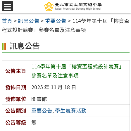
跳
選
至
單
首頁
>
訊息公告
>
重要公告
>
114學年第十屆「榕資盃
主
程式設計競賽」參賽名單及注意事項
要
內
訊息公告
容
區
114學年第十屆「榕資盃程式設計競賽」
公告主旨
參賽名單及注意事項
發佈日期
2025 年 11 月 18 日
發佈單位
圖書館
公告類別
重要公告
,
學生競賽活動
公告等級
無