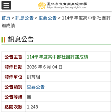
跳
選
至
單
首頁
>
訊息公告
>
重要公告
>
114學年度高中部社團評
主
鑑成績
要
內
訊息公告
容
區
公告主旨
114學年度高中部社團評鑑成績
發佈日期
2026 年 6 月 04 日
發佈單位
訓育組
公告類別
重要公告
公告等級
無
點閱次數
1,248