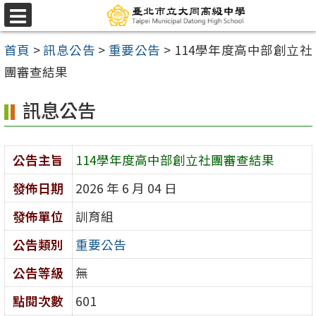
跳
選
至
單
首頁
>
訊息公告
>
重要公告
>
114學年度高中部創立社
主
團審查結果
要
內
訊息公告
容
區
公告主旨
114學年度高中部創立社團審查結果
發佈日期
2026 年 6 月 04 日
發佈單位
訓育組
公告類別
重要公告
公告等級
無
點閱次數
601