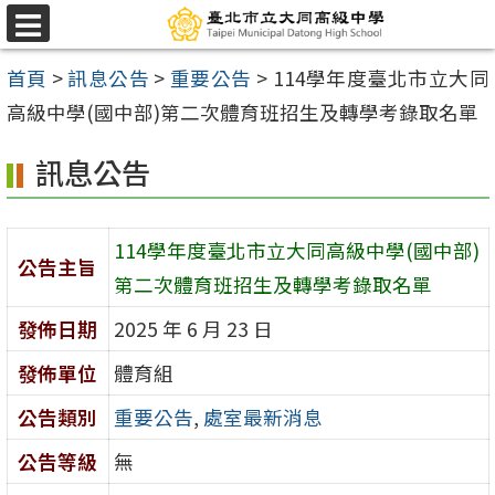
跳
選
至
單
首頁
>
訊息公告
>
重要公告
>
114學年度臺北市立大同
主
高級中學(國中部)第二次體育班招生及轉學考錄取名單
要
內
訊息公告
容
區
114學年度臺北市立大同高級中學(國中部)
公告主旨
第二次體育班招生及轉學考錄取名單
發佈日期
2025 年 6 月 23 日
發佈單位
體育組
公告類別
重要公告
,
處室最新消息
公告等級
無