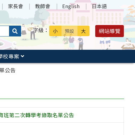
家長會
教師會
English
日本語
字級：
送出
網站導覽
小
預設
大
搜
尋：
學校專案
單公告
體育班第二次轉學考錄取名單公告