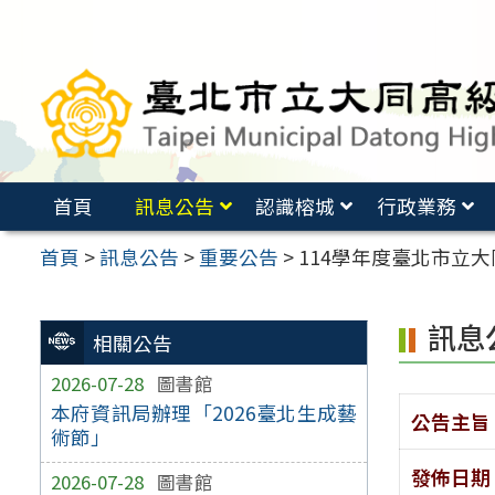
跳
至
主
要
內
容
首頁
訊息公告
認識榕城
行政業務
區
首頁
>
訊息公告
>
重要公告
>
114學年度臺北市立
訊息
相關公告
2026-07-28
圖書館
本府資訊局辦理「2026臺北生成藝
公告主旨
術節」
發佈日期
2026-07-28
圖書館