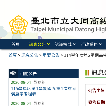
跳
至
主
要
內
容
首頁
訊息公告
認識榕城
行政業務
區
首頁
>
訊息公告
>
重要公告
>
114學年度第2學期高中
訊息
相關公告
2026-08-04
教務組
115學年度第1學期國九第1次會考
公告主旨
模擬考考程表
發佈日期
2026-08-04
教務組