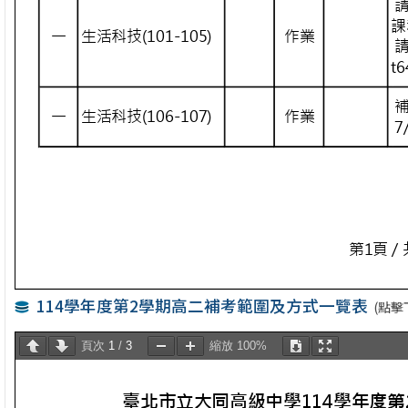
114學年度第2學期高二補考範圍及方式一覽表
(點擊
頁次
1
/
3
縮放
100%