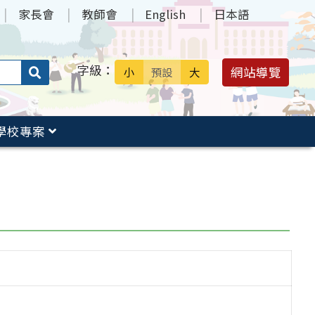
家長會
教師會
English
日本語
字級：
送出
網站導覽
小
預設
大
搜
尋：
學校專案