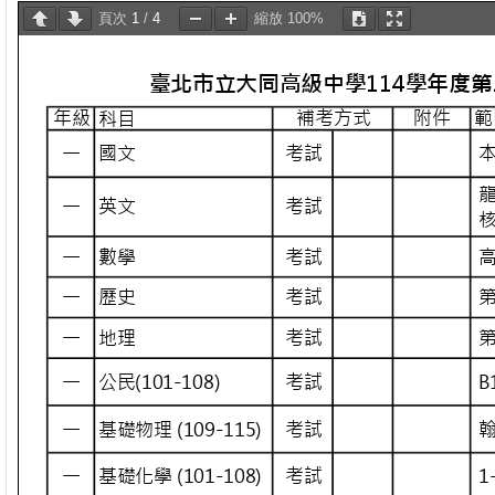
頁次
1
/
4
縮放
100%