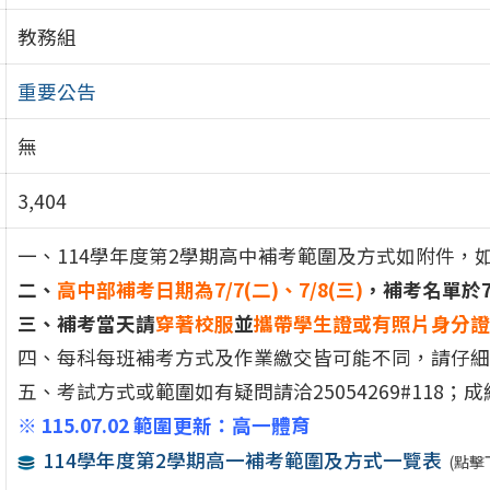
教務組
重要公告
無
3,404
一、114學年度第2學期高中補考範圍及方式如附件，
二、
高中部補考日期為7/7(二)、7/8(三)
，補考名單於7
三、補考當天請
穿著校服
並
攜帶學生證或有照片身分證
四、每科每班補考方式及作業繳交皆可能不同，請仔細
五、考試方式或範圍如有疑問請洽25054269#118；成績
※ 115.07.02 範圍更新：高一體育
114學年度第2學期高一補考範圍及方式一覽表
(點擊