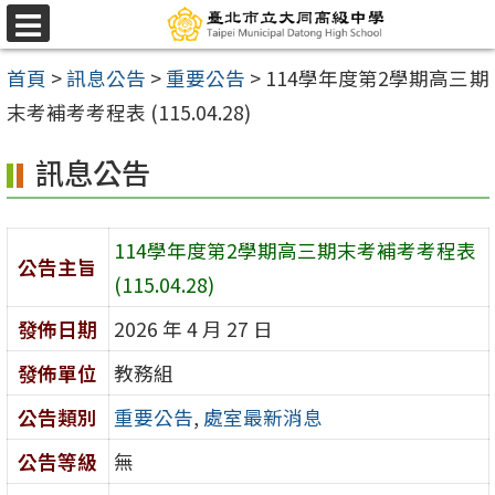
跳
選
至
單
首頁
>
訊息公告
>
重要公告
>
114學年度第2學期高三期
主
末考補考考程表 (115.04.28)
要
內
訊息公告
容
區
114學年度第2學期高三期末考補考考程表
公告主旨
(115.04.28)
發佈日期
2026 年 4 月 27 日
發佈單位
教務組
公告類別
重要公告
,
處室最新消息
公告等級
無