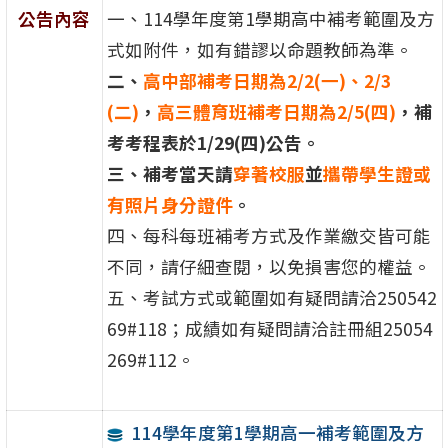
公告內容
一、114學年度第1學期高中補考範圍及方
式如附件，如有錯謬以命題教師為準。
二、
高中部補考日期為2/2(一)、2/3
(二)
，
高三體育班
補考日期為2/5(四)
，補
考考程表於1/29(四)公告。
三、補考當天請
穿著校服
並
攜帶學生證或
有照片身分證件
。
四、每科每班補考方式及作業繳交皆可能
不同，請仔細查閱，以免損害您的權益。
五、考試方式或範圍如有疑問請洽250542
69#118；成績如有疑問請洽註冊組25054
269#112。
114學年度第1學期高一補考範圍及方