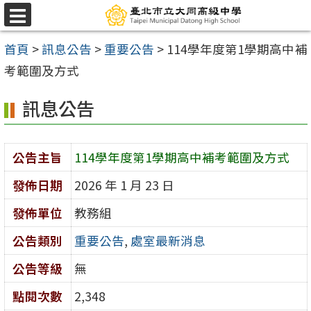
跳
選
至
單
首頁
>
訊息公告
>
重要公告
>
114學年度第1學期高中補
主
考範圍及方式
要
內
訊息公告
容
區
公告主旨
114學年度第1學期高中補考範圍及方式
發佈日期
2026 年 1 月 23 日
發佈單位
教務組
公告類別
重要公告
,
處室最新消息
公告等級
無
點閱次數
2,348