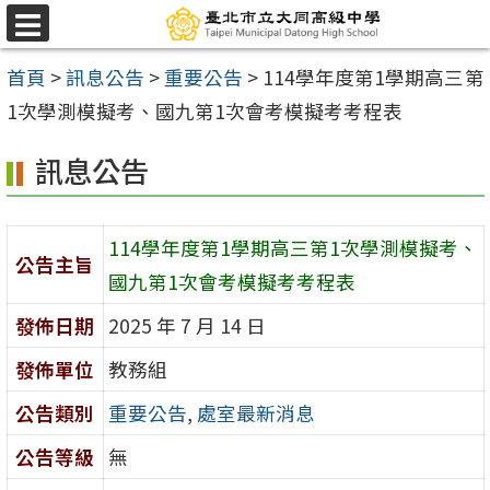
跳
選
至
單
首頁
>
訊息公告
>
重要公告
>
114學年度第1學期高三第
主
1次學測模擬考、國九第1次會考模擬考考程表
要
內
訊息公告
容
區
114學年度第1學期高三第1次學測模擬考、
公告主旨
國九第1次會考模擬考考程表
發佈日期
2025 年 7 月 14 日
發佈單位
教務組
公告類別
重要公告
,
處室最新消息
公告等級
無