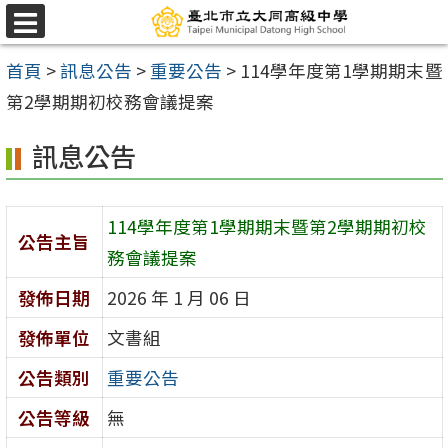
跳
選
至
單
首頁
>
訊息公告
>
重要公告
>
114學年度第1學期期末暨
主
第2學期期初校務會議提案
要
內
訊息公告
容
區
114學年度第1學期期末暨第2學期期初校
公告主旨
務會議提案
發佈日期
2026 年 1 月 06 日
發佈單位
文書組
公告類別
重要公告
公告等級
無