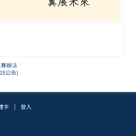
」比賽辦法
28公告)
體字
登入