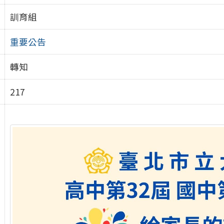
訓育組
重要公告
轉知
217