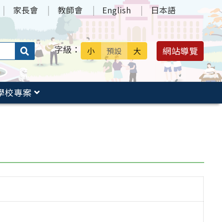
家長會
教師會
English
日本語
字級：
送出
網站導覽
小
預設
大
搜
尋：
學校專案