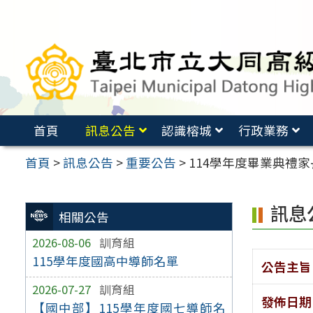
跳
至
主
要
內
容
首頁
訊息公告
認識榕城
行政業務
區
首頁
>
訊息公告
>
重要公告
>
114學年度畢業典禮
訊息
相關公告
2026-08-06
訓育組
115學年度國高中導師名單
公告主旨
2026-07-27
訓育組
發佈日期
【國中部】115學年度國七導師名