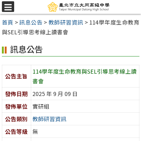
跳
選
至
單
首頁
>
訊息公告
>
教師研習資訊
>
114學年度生命教育
主
與SEL引導思考線上讀書會
要
內
訊息公告
容
區
114學年度生命教育與SEL引導思考線上讀
公告主旨
書會
發佈日期
2025 年 9 月 09 日
發佈單位
實研組
公告類別
教師研習資訊
公告等級
無