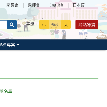
家長會
教師會
English
日本語
字級：
送出
網站導覽
小
預設
大
搜
尋：
學校專案
獲奬名單