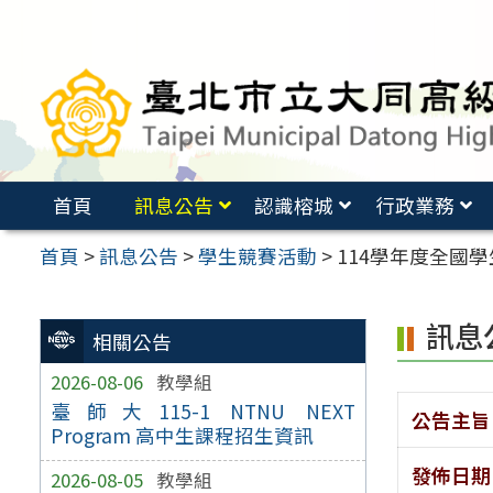
跳
至
主
要
內
容
首頁
訊息公告
認識榕城
行政業務
區
首頁
>
訊息公告
>
學生競賽活動
>
114學年度全國
訊息
相關公告
2026-08-06
教學組
臺師大115-1 NTNU NEXT
公告主旨
Program 高中生課程招生資訊
發佈日期
2026-08-05
教學組