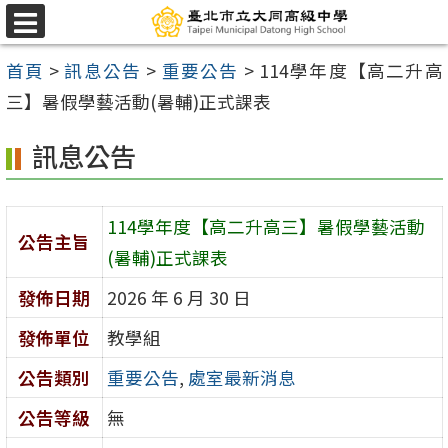
跳
選
至
單
首頁
>
訊息公告
>
重要公告
>
114學年度【高二升高
主
三】暑假學藝活動(暑輔)正式課表
要
內
訊息公告
容
區
114學年度【高二升高三】暑假學藝活動
公告主旨
(暑輔)正式課表
發佈日期
2026 年 6 月 30 日
發佈單位
教學組
公告類別
重要公告
,
處室最新消息
公告等級
無