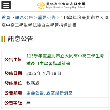
跳
選
至
單
首頁
>
訊息公告
>
重要公告
>
113學年度臺北市立大同
主
高中高三學生考試後自主學習指導計畫
要
內
訊息公告
容
區
113學年度臺北市立大同高中高三學生考
公告主旨
試後自主學習指導計畫
發佈日期
2025 年 4 月 18 日
發佈單位
教務處
公告類別
重要公告
,
處室最新消息
公告等級
無