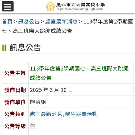
跳
選
至
單
首頁
>
訊息公告
>
處室最新消息
>
113學年度第2學期國
主
七、高三班際大跳繩成績公告
要
內
訊息公告
容
區
113學年度第2學期國七、高三班際大跳繩
公告主旨
成績公告
發佈日期
2025 年 3 月 10 日
發佈單位
體育組
公告類別
處室最新消息
,
學生競賽活動
公告等級
無