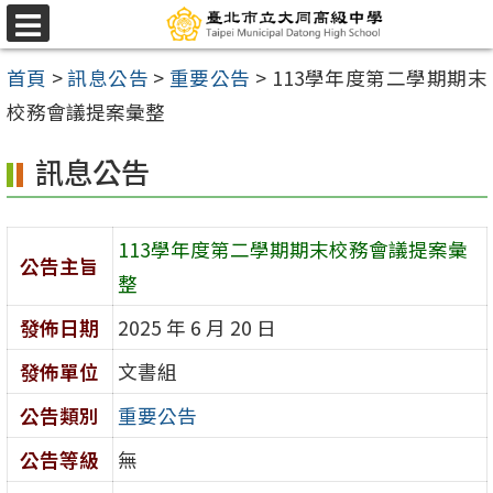
跳
選
至
單
首頁
>
訊息公告
>
重要公告
>
113學年度第二學期期末
主
校務會議提案彙整
要
內
訊息公告
容
區
113學年度第二學期期末校務會議提案彙
公告主旨
整
發佈日期
2025 年 6 月 20 日
發佈單位
文書組
公告類別
重要公告
公告等級
無