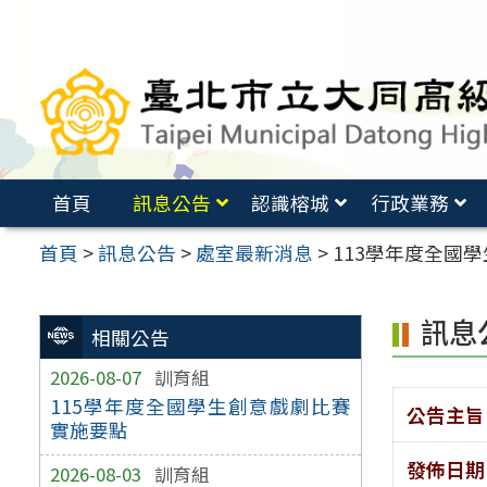
跳
至
主
要
內
容
首頁
訊息公告
認識榕城
行政業務
區
首頁
>
訊息公告
>
處室最新消息
>
113學年度全國
訊息
相關公告
2026-08-07
訓育組
115學年度全國學生創意戲劇比賽
公告主旨
實施要點
發佈日期
2026-08-03
訓育組