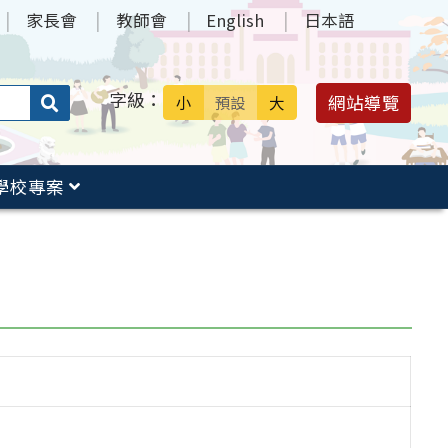
家長會
教師會
English
日本語
字級：
送出
網站導覽
小
預設
大
搜
尋：
學校專案