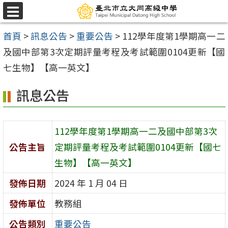
跳
選
至
單
首頁
>
訊息公告
>
重要公告
>
112學年度第1學期高一二
主
及國中部第3次定期評量考程及考試範圍0104更新【國
要
七生物】【高一英文】
內
容
訊息公告
區
112學年度第1學期高一二及國中部第3次
公告主旨
定期評量考程及考試範圍0104更新【國七
生物】【高一英文】
發佈日期
2024 年 1 月 04 日
發佈單位
教務組
公告類別
重要公告