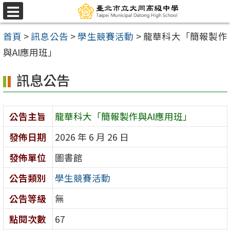
跳
選
至
單
首頁
>
訊息公告
>
學生競賽活動
>
龍華科大「簡報製作
主
與AI應用班」
要
內
訊息公告
容
區
公告主旨
龍華科大「簡報製作與AI應用班」
發佈日期
2026 年 6 月 26 日
發佈單位
圖書館
公告類別
學生競賽活動
公告等級
無
點閱次數
67