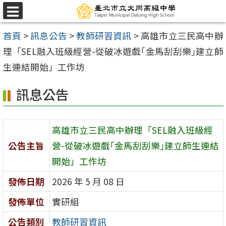
跳
選
至
單
首頁
>
訊息公告
>
教師研習資訊
>
高雄市立三民高中辦
主
理「SEL融入班級經營-從破冰遊戲｢金馬刮刮樂｣建立師
要
生連結開始」工作坊
內
容
訊息公告
區
高雄市立三民高中辦理「SEL融入班級經
公告主旨
營-從破冰遊戲｢金馬刮刮樂｣建立師生連結
開始」工作坊
發佈日期
2026 年 5 月 08 日
發佈單位
實研組
公告類別
教師研習資訊