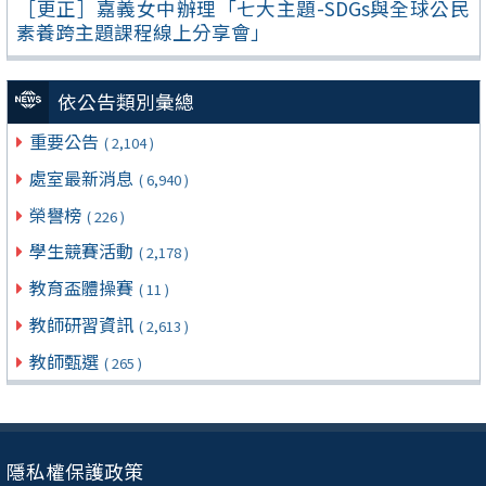
［更正］嘉義女中辦理「七大主題-SDGs與全球公民
素養跨主題課程線上分享會」
依公告類別彙總
重要公告
( 2,104 )
處室最新消息
( 6,940 )
榮譽榜
( 226 )
學生競賽活動
( 2,178 )
教育盃體操賽
( 11 )
教師研習資訊
( 2,613 )
教師甄選
( 265 )
隱私權保護政策