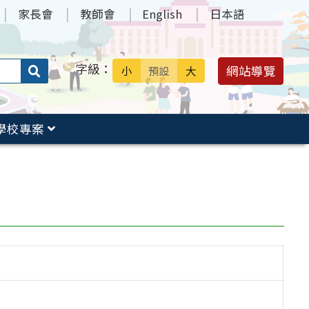
家長會
教師會
English
日本語
字級：
送出
網站導覽
小
預設
大
搜
尋：
學校專案