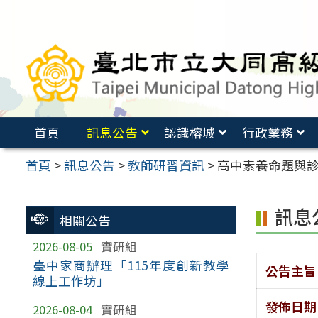
跳
至
主
要
內
容
首頁
訊息公告
認識榕城
行政業務
區
首頁
>
訊息公告
>
教師研習資訊
>
高中素養命題與診
訊息
相關公告
2026-08-05
實研組
臺中家商辦理「115年度創新教學
公告主旨
線上工作坊」
發佈日期
2026-08-04
實研組