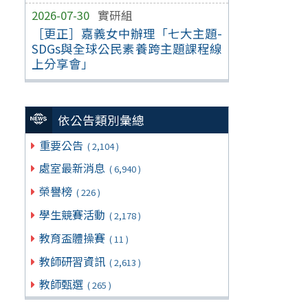
2026-07-30
實研組
［更正］嘉義女中辦理「七大主題-
SDGs與全球公民素養跨主題課程線
上分享會」
依公告類別彙總
重要公告
( 2,104 )
處室最新消息
( 6,940 )
榮譽榜
( 226 )
學生競賽活動
( 2,178 )
教育盃體操賽
( 11 )
教師研習資訊
( 2,613 )
教師甄選
( 265 )