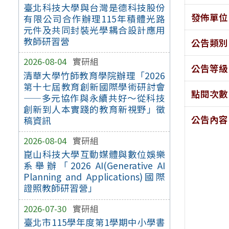
臺北科技大學與台灣是德科技股份
發佈單位
有限公司合作辦理115年積體光路
元件及共同封裝光學耦合設計應用
教師研習營
公告類別
2026-08-04
實研組
公告等級
清華大學竹師教育學院辦理「2026
第十七屆教育創新國際學術研討會
點閱次數
——多元協作與永續共好～從科技
創新到人本實踐的教育新視野」徵
公告內容
稿資訊
2026-08-04
實研組
崑山科技大學互動媒體與數位娛樂
系舉辦「2026 AI(Generative AI
Planning and Applications)國際
證照教師研習營」
2026-07-30
實研組
臺北市115學年度第1學期中小學書