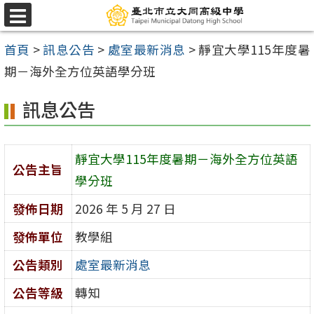
跳
選
至
單
首頁
>
訊息公告
>
處室最新消息
>
靜宜大學115年度暑
主
期－海外全方位英語學分班
要
內
訊息公告
容
區
靜宜大學115年度暑期－海外全方位英語
公告主旨
學分班
發佈日期
2026 年 5 月 27 日
發佈單位
教學組
公告類別
處室最新消息
公告等級
轉知