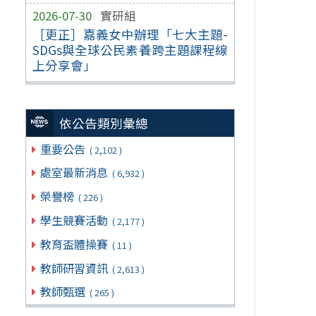
2026-07-30
實研組
［更正］嘉義女中辦理「七大主題-
SDGs與全球公民素養跨主題課程線
上分享會」
依公告類別彙總
重要公告
( 2,102 )
處室最新消息
( 6,932 )
榮譽榜
( 226 )
學生競賽活動
( 2,177 )
教育盃體操賽
( 11 )
教師研習資訊
( 2,613 )
教師甄選
( 265 )