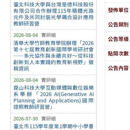
臺北科技大學與台灣是德科技股份
發佈單位
有限公司合作辦理115年積體光路
元件及共同封裝光學耦合設計應用
教師研習營
公告類別
2026-08-04
實研組
公告等級
清華大學竹師教育學院辦理「2026
第十七屆教育創新國際學術研討會
點閱次數
——多元協作與永續共好～從科技
創新到人本實踐的教育新視野」徵
公告內容
稿資訊
2026-08-04
實研組
崑山科技大學互動媒體與數位娛樂
系舉辦「2026 AI(Generative AI
Planning and Applications)國際
證照教師研習營」
2026-07-30
實研組
臺北市115學年度第1學期中小學書