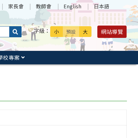
家長會
教師會
English
日本語
字級：
送出
網站導覽
小
預設
大
搜
尋：
學校專案