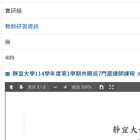
實研組
教師研習資訊
無
489
靜宜大學114學年度第1學期共開設7門磨課師課程
頁次
1
/
2
縮放
100%