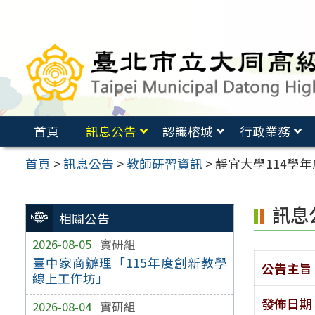
跳
至
主
要
內
容
首頁
訊息公告
認識榕城
行政業務
區
首頁
>
訊息公告
>
教師研習資訊
>
靜宜大學114學
訊息
相關公告
2026-08-05
實研組
臺中家商辦理「115年度創新教學
公告主旨
線上工作坊」
發佈日期
2026-08-04
實研組