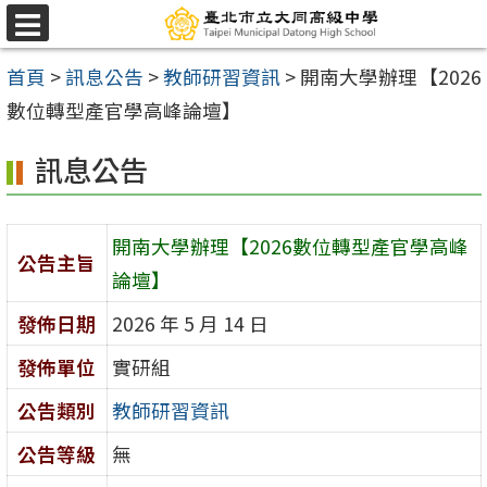
跳
選
至
單
首頁
>
訊息公告
>
教師研習資訊
>
開南大學辦理【2026
主
數位轉型產官學高峰論壇】
要
內
訊息公告
容
區
開南大學辦理【2026數位轉型產官學高峰
公告主旨
論壇】
發佈日期
2026 年 5 月 14 日
發佈單位
實研組
公告類別
教師研習資訊
公告等級
無